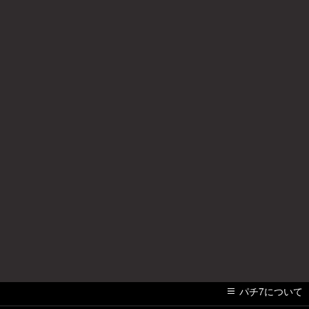
パチ7について