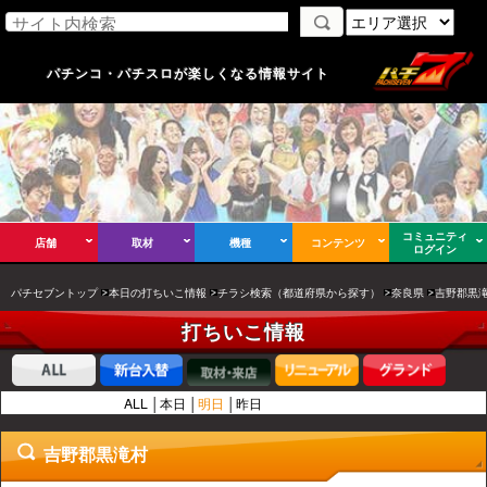
パチンコ・パチスロが楽しくなる情報サイト
コミュニティ
店舗
取材
機種
コンテンツ
ログイン
パチセブントップ
本日の打ちいこ情報
チラシ検索（都道府県から探す）
奈良県
吉野郡黒
打ちいこ情報
ALL
本日
明日
昨日
吉野郡黒滝村