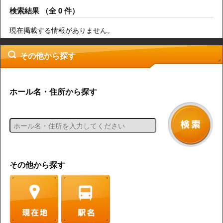
検索結果 （全 0 件）
現在掲載する情報がありません。
その他から探す
ホール名・住所から探す
その他から探す