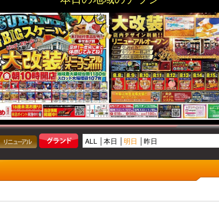
取材
機種
コンテン
ラシ検索（都道府県から探す）
奈良県
吉野郡十津川村
ALL
本日
明日
昨日