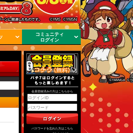
コミュニティ
ツ
ログイン
会員登録済みの方はこちらから
パスワードを忘れた方はこちら