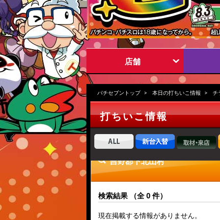
店舗
パチセブントップ
本日の打ちいこ情報
チ
打ちいこ情報
吉野郡下北山村
検索結果 （全 0 件）
現在掲載する情報がありません。