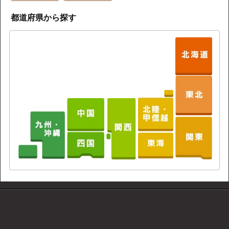
都道府県から探す