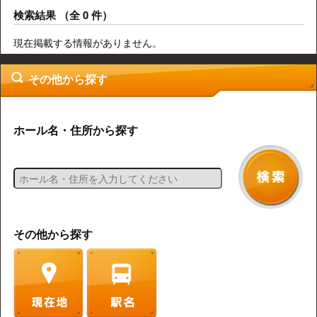
検索結果 （全 0 件）
現在掲載する情報がありません。
その他から探す
ホール名・住所から探す
その他から探す