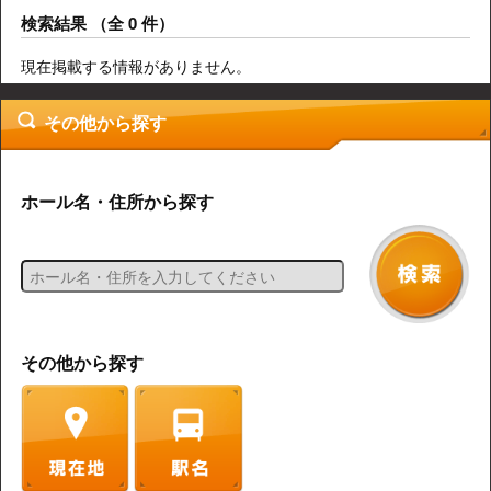
検索結果 （全 0 件）
現在掲載する情報がありません。
その他から探す
ホール名・住所から探す
その他から探す