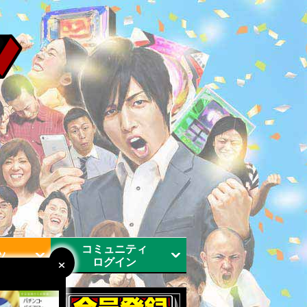
コミュニティ
ツ
×
×
ログイン