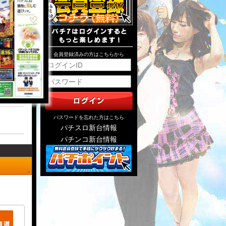
会員登録済みの方はこちらから
パスワードを忘れた方はこちら
パチスロ新台情報
パチンコ新台情報