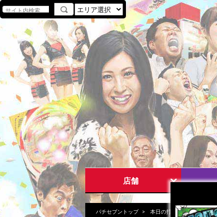
店舗
パチセブントップ
本日の打ちいこ情報
チ