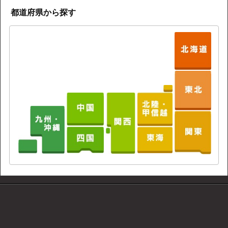
都道府県から探す