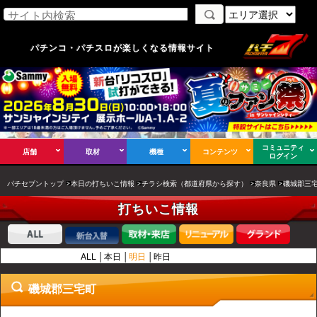
パチンコ・パチスロが楽しくなる情報サイト
コミュニティ
店舗
取材
機種
コンテンツ
ログイン
パチセブントップ
本日の打ちいこ情報
チラシ検索（都道府県から探す）
奈良県
磯城郡三
打ちいこ情報
ALL
本日
明日
昨日
磯城郡三宅町