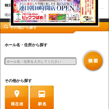
検索結果 （全 0 件）
現在掲載する情報がありません。
その他から探す
ホール名・住所から探す
その他から探す