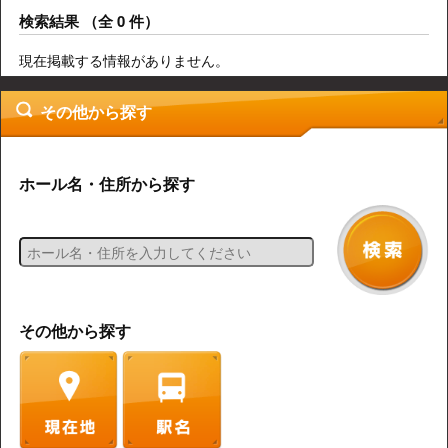
検索結果 （全 0 件）
現在掲載する情報がありません。
その他から探す
ホール名・住所から探す
その他から探す