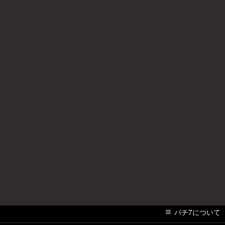
パチ7について