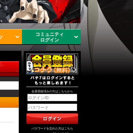
コミュニティ
ツ
ログイン
会員登録済みの方はこちらから
パスワードを忘れた方はこちら