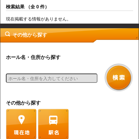
検索結果 （全 0 件）
現在掲載する情報がありません。
その他から探す
ホール名・住所から探す
その他から探す