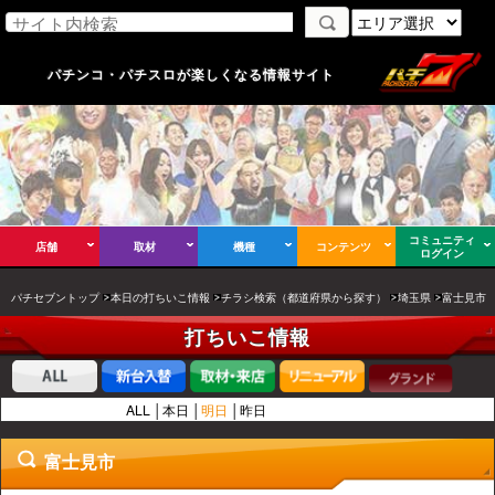
パチンコ・パチスロが楽しくなる情報サイト
コミュニティ
店舗
取材
機種
コンテンツ
ログイン
パチセブントップ
本日の打ちいこ情報
チラシ検索（都道府県から探す）
埼玉県
富士見市
打ちいこ情報
ALL
本日
明日
昨日
富士見市