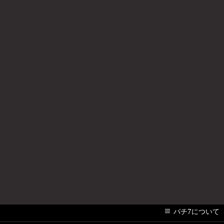
パチ7について