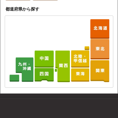
都道府県から探す