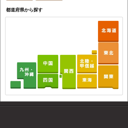
都道府県から探す