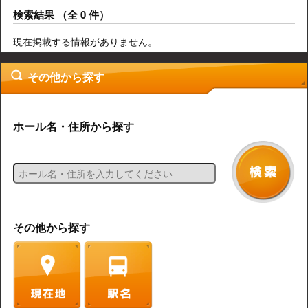
検索結果 （全 0 件）
現在掲載する情報がありません。
その他から探す
ホール名・住所から探す
その他から探す