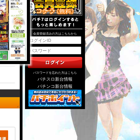
会員登録済みの方はこちらから
パスワードを忘れた方はこちら
パチスロ新台情報
パチンコ新台情報