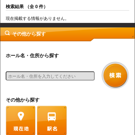
検索結果 （全 0 件）
現在掲載する情報がありません。
その他から探す
ホール名・住所から探す
その他から探す