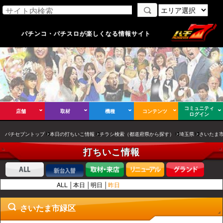
パチンコ・パチスロが楽しくなる情報サイト
コミュニティ
店舗
取材
機種
コンテンツ
ログイン
パチセブントップ
本日の打ちいこ情報
チラシ検索（都道府県から探す）
埼玉県
さいたま
打ちいこ情報
ALL
本日
明日
昨日
さいたま市緑区