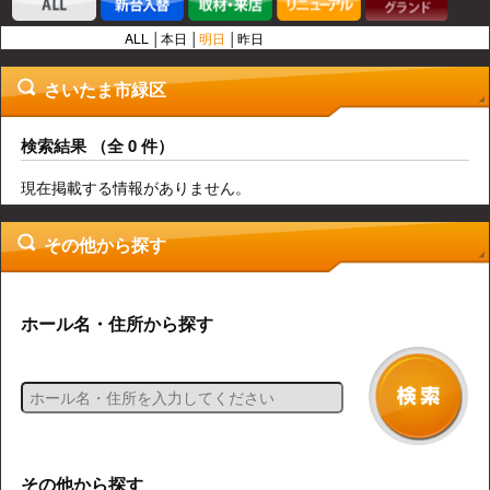
ALL
本日
明日
昨日
さいたま市緑区
検索結果 （全 0 件）
現在掲載する情報がありません。
その他から探す
ホール名・住所から探す
その他から探す