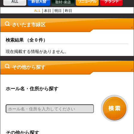
ALL
本日
明日
昨日
さいたま市緑区
検索結果 （全 0 件）
現在掲載する情報がありません。
その他から探す
ホール名・住所から探す
その他から探す