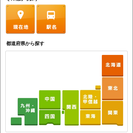
都道府県から探す