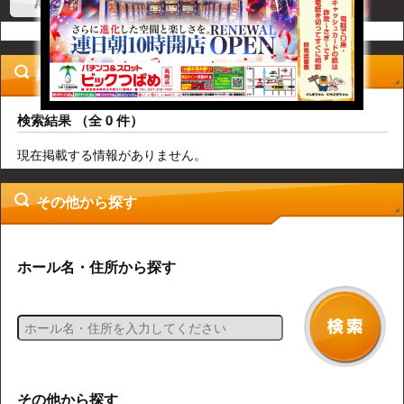
ALL
本日
明日
昨日
紀の川市
検索結果 （全 0 件）
現在掲載する情報がありません。
その他から探す
ホール名・住所から探す
その他から探す