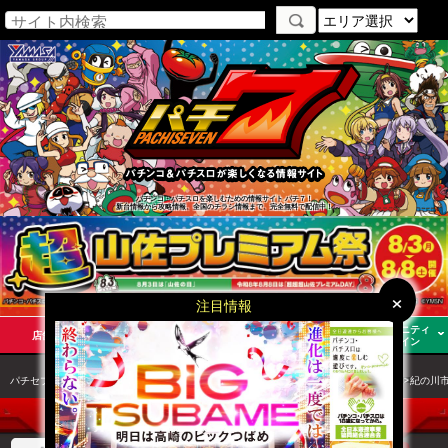
パチンコ・パチスロを楽しむための情報サイト パチ７！
新台情報から攻略情報、全国のチラシ情報まで、完全無料で配信中！
×
×
注目情報
コミュニティ
店舗
取材
機種
コンテンツ
ログイン
パチセブントップ
本日の打ちいこ情報
チラシ検索（都道府県から探す）
和歌山県
紀の川
打ちいこ情報