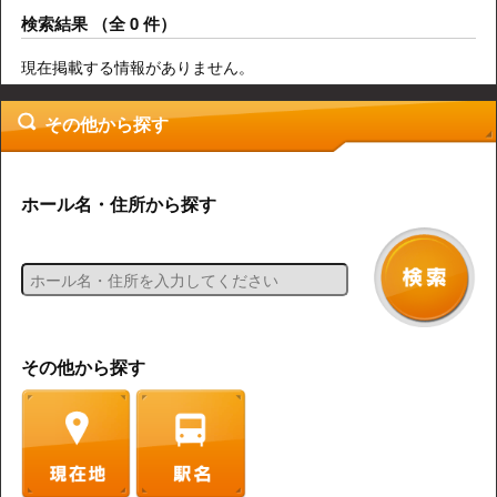
検索結果 （全 0 件）
現在掲載する情報がありません。
その他から探す
ホール名・住所から探す
その他から探す