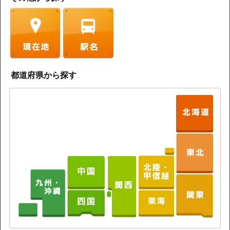
都道府県から探す