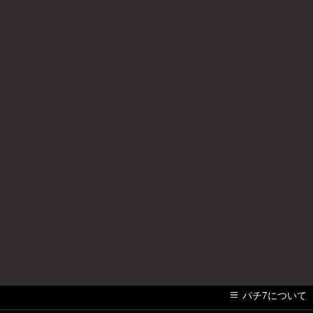
パチ7について