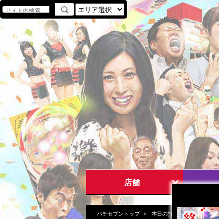
店舗
パチセブントップ
本日の打ちいこ情報
チ