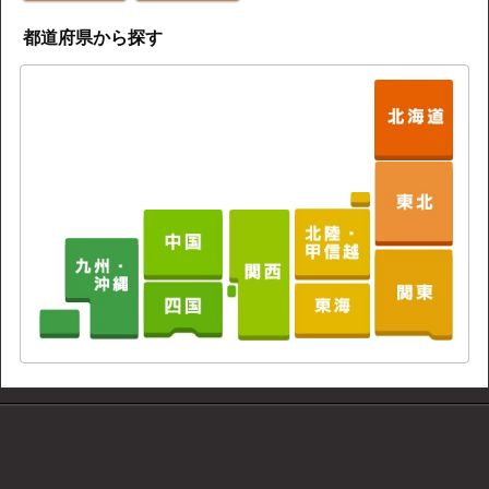
都道府県から探す