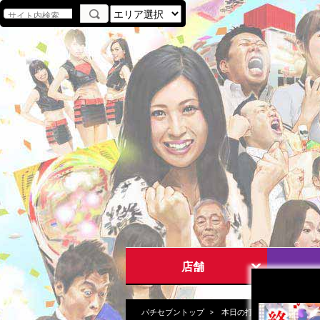
店舗
パチセブントップ
本日の打ちいこ情報
チ