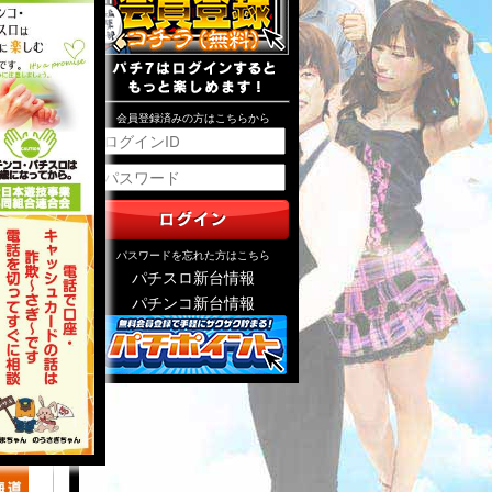
会員登録済みの方はこちらから
パスワードを忘れた方はこちら
パチスロ新台情報
パチンコ新台情報