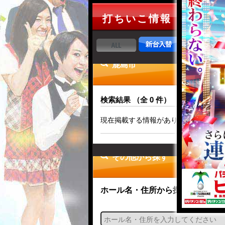
打ちいこ情報
鹿島市
検索結果 （全 0 件）
現在掲載する情報がありません。
その他から探す
ホール名・住所から探す