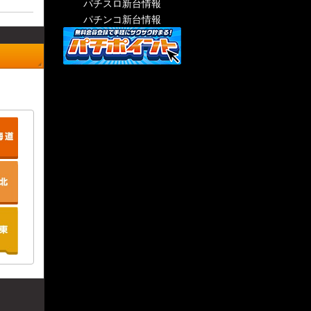
パチスロ新台情報
パチンコ新台情報