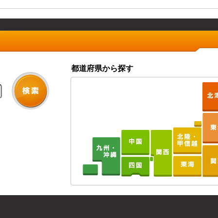
都道府県から探す