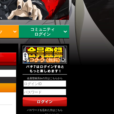
コミュニティ
ツ
ログイン
会員登録済みの方はこちらから
パスワードを忘れた方はこちら