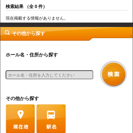
検索結果 （全 0 件）
現在掲載する情報がありません。
その他から探す
ホール名・住所から探す
その他から探す