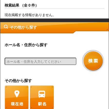
検索結果 （全 0 件）
現在掲載する情報がありません。
その他から探す
ホール名・住所から探す
その他から探す