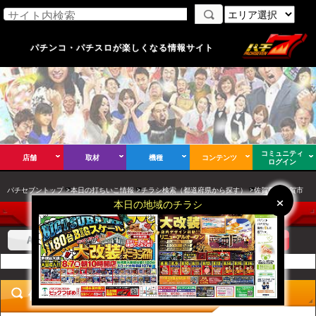
パチンコ・パチスロが楽しくなる情報サイト
コミュニティ
店舗
取材
機種
コンテンツ
ログイン
パチセブントップ
本日の打ちいこ情報
チラシ検索（都道府県から探す）
佐賀県
佐賀市
×
×
本日の地域のチラシ
打ちいこ情報
ALL
本日
明日
昨日
佐賀市