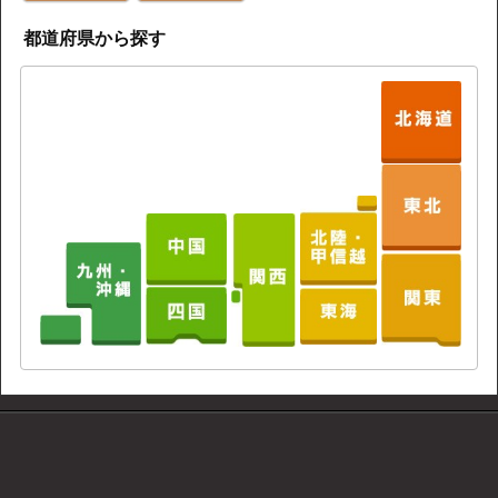
都道府県から探す