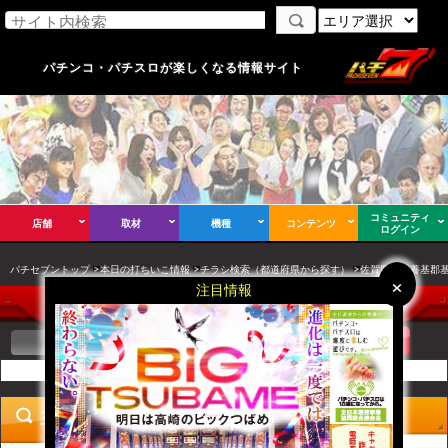
パチンコ・パチスロが楽しくなる情報サイト
コミュニティ
店舗
取材
機種
コンテンツ
ログイン
パチセブントップ
本日の打ちいこ情報
チラシ検索（都道府県から探す）
佐賀県
三養基郡
×
×
注目情報
打ちいこ情報
ALL
本日
明日
昨日
三養基郡基山町