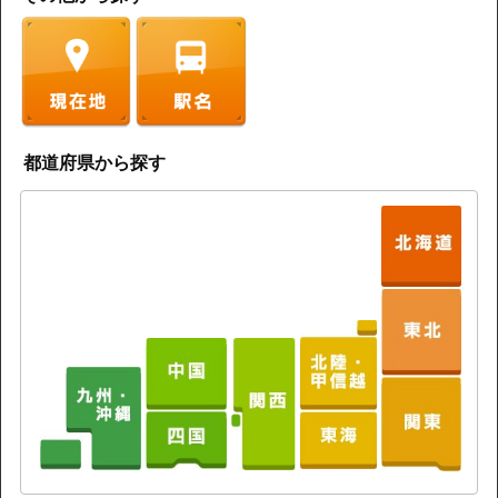
都道府県から探す