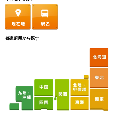
都道府県から探す