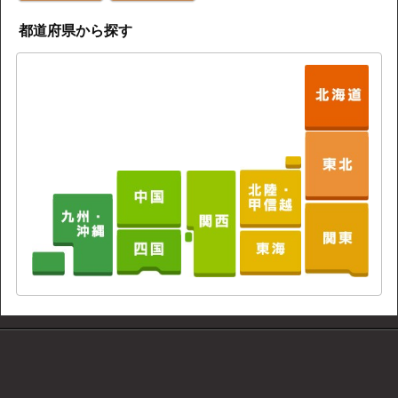
都道府県から探す