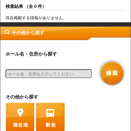
検索結果 （全 0 件）
現在掲載する情報がありません。
その他から探す
ホール名・住所から探す
その他から探す