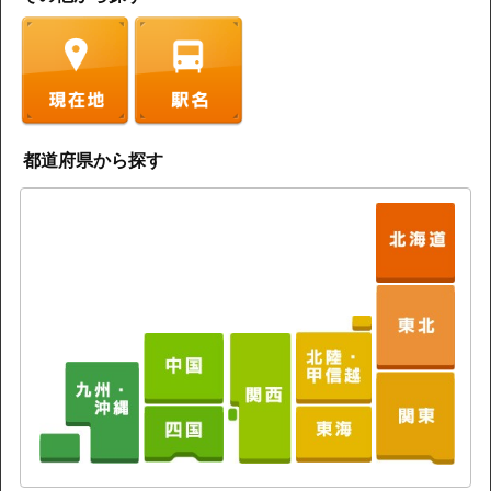
都道府県から探す