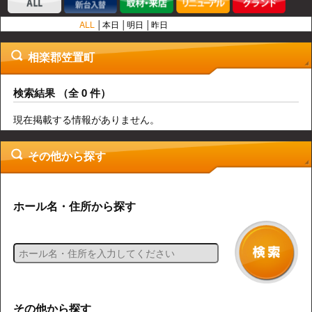
ALL
本日
明日
昨日
相楽郡笠置町
検索結果 （全 0 件）
現在掲載する情報がありません。
その他から探す
ホール名・住所から探す
その他から探す