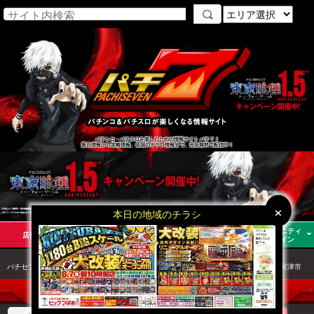
パチンコ・パチスロを楽しむための情報サイト パチ７！
新台情報から攻略情報、全国のチラシ情報まで、完全無料で配信中！
×
×
本日の地域のチラシ
コミュニティ
店舗
取材
機種
コンテンツ
ログイン
パチセブントップ
本日の打ちいこ情報
チラシ検索（都道府県から探す）
京都府
宮津市
打ちいこ情報