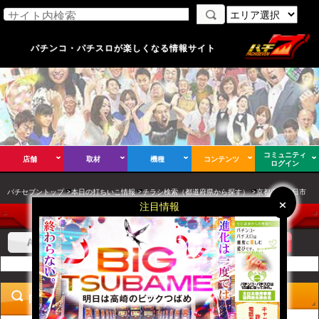
パチンコ・パチスロが楽しくなる情報サイト
コミュニティ
店舗
取材
機種
コンテンツ
ログイン
パチセブントップ
本日の打ちいこ情報
チラシ検索（都道府県から探す）
京都府
向日市
×
×
注目情報
打ちいこ情報
ALL
本日
明日
昨日
向日市