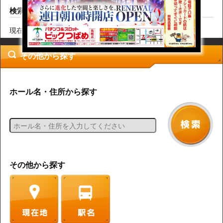
検索結果 （全 0 件）
現在掲載する情報がありません。
その他から探す
ホール名・住所から探す
その他から探す