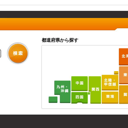
都道府県から探す