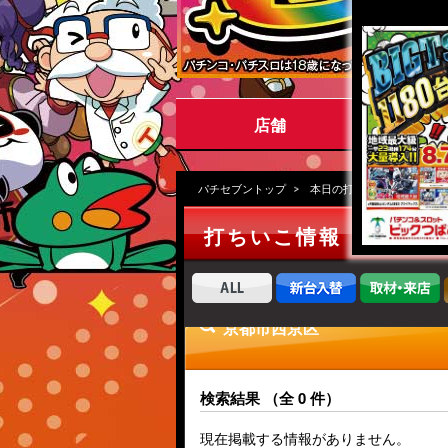
店舗
パチセブントップ
本日の打ちいこ情報
チ
打ちいこ情報
京都市西京区
検索結果 （全 0 件）
現在掲載する情報がありません。