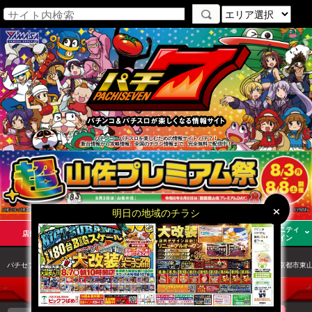
パチンコ・パチスロを楽しむための情報サイト パチ７！
新台情報から攻略情報、全国のチラシ情報まで、完全無料で配信中！
×
×
明日の地域のチラシ
コミュニティ
店舗
取材
機種
コンテンツ
ログイン
パチセブントップ
本日の打ちいこ情報
チラシ検索（都道府県から探す）
京都府
京都市東
打ちいこ情報