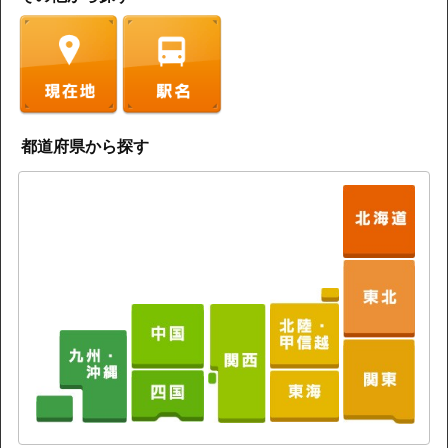
都道府県から探す