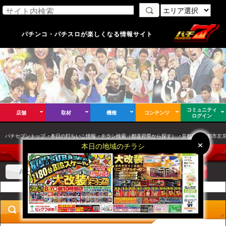
パチンコ・パチスロが楽しくなる情報サイト
コミュニティ
店舗
取材
機種
コンテンツ
ログイン
パチセブントップ
本日の打ちいこ情報
チラシ検索（都道府県から探す）
京都府
京都市左
×
×
本日の地域のチラシ
打ちいこ情報
ALL
本日
明日
昨日
京都市左京区