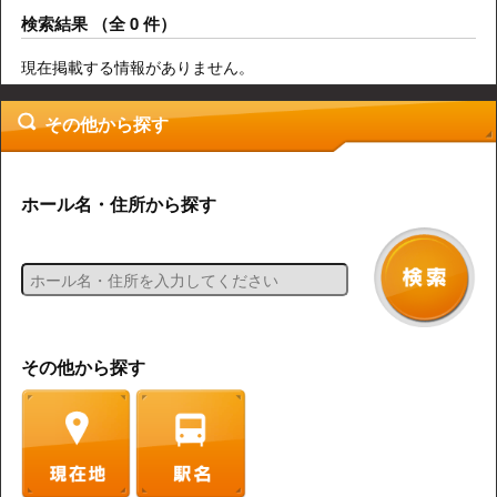
検索結果 （全 0 件）
現在掲載する情報がありません。
その他から探す
ホール名・住所から探す
その他から探す