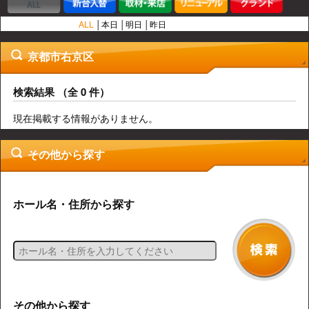
ALL
本日
明日
昨日
京都市右京区
検索結果 （全 0 件）
現在掲載する情報がありません。
その他から探す
ホール名・住所から探す
その他から探す