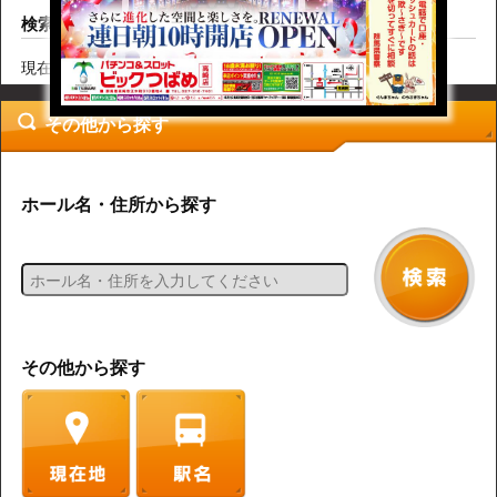
検索結果 （全 0 件）
現在掲載する情報がありません。
その他から探す
ホール名・住所から探す
その他から探す