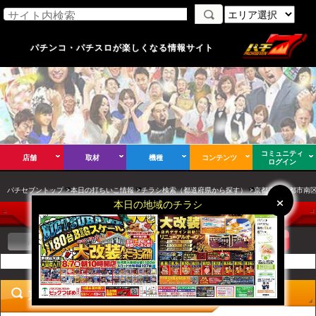
パチンコ・パチスロが楽しくなる情報サイト
コミュニティ
店舗
取材
機種
コンテンツ
ログイン
パチセブントップ
本日の打ちいこ情報
チラシ検索（都道府県から探す）
京都府
京都市南
×
×
本日の地域のチラシ
打ちいこ情報
ALL
本日
明日
昨日
京都市南区