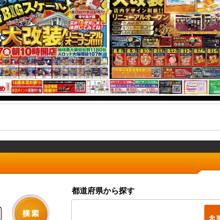
ALL
本日
明日
昨日
都道府県から探す