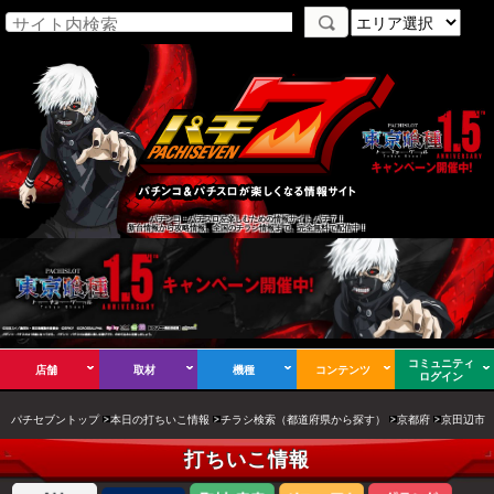
パチンコ・パチスロを楽しむための情報サイト パチ７！
新台情報から攻略情報、全国のチラシ情報まで、完全無料で配信中！
コミュニティ
店舗
取材
機種
コンテンツ
ログイン
パチセブントップ
本日の打ちいこ情報
チラシ検索（都道府県から探す）
京都府
京田辺市
打ちいこ情報