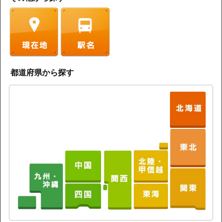
都道府県から探す