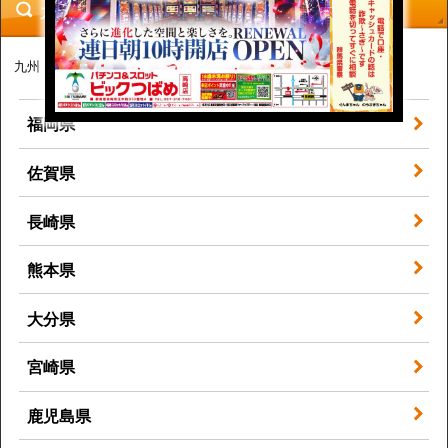
九州・沖縄
九州・沖縄地方の都道府県から選択してください
福岡県
佐賀県
長崎県
熊本県
大分県
宮崎県
鹿児島県