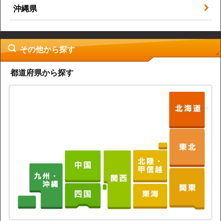
沖縄県
その他から探す
都道府県から探す