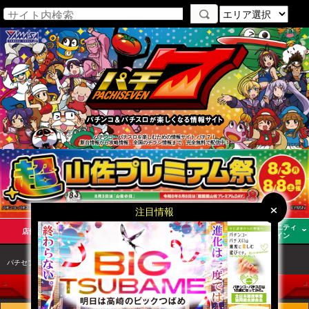
パチンコ・パチスロを楽しむための情報サイト パチ７！
新台情報から攻略情報、全国のチラシ情報まで、完全無料で配信中！
×
×
注目情報
コミュニティ
店舗
取材
機種
コンテンツ
ログイン
パチセブントップ
本日の打ちいこ情報
打ちいこカレンダー
エリア切り替え
打ちいこカレンダー