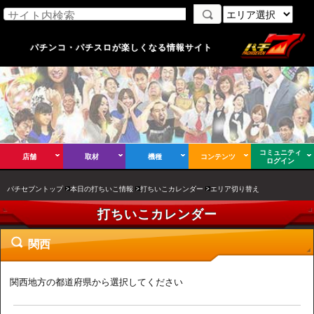
パチンコ・パチスロが楽しくなる情報サイト
コミュニティ
店舗
取材
機種
コンテンツ
ログイン
パチセブントップ
本日の打ちいこ情報
打ちいこカレンダー
エリア切り替え
打ちいこカレンダー
関西
関西地方の都道府県から選択してください