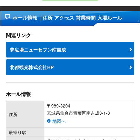
ホール情報｜住所 アクセス 営業時間 入場ルール
関連リンク
夢広場ニューセブン南吉成
北都観光株式会社HP
ホール情報
〒989-3204
宮城県仙台市青葉区南吉成3-1-8
住所
地図へ
最寄り駅