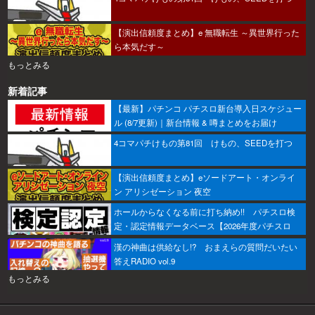
【演出信頼度まとめ】e 無職転生 ～異世界行った
ら本気だす～
もっとみる
新着記事
【最新】パチンコ パチスロ新台導入日スケジュー
ル (8/7更新)｜新台情報 & 噂まとめをお届け
4コマパチけもの第81回 けもの、SEEDを打つ
【演出信頼度まとめ】eソードアート・オンライ
ン アリシゼーション 夜空
ホールからなくなる前に打ち納め!! パチスロ検
定・認定情報データベース【2026年度パチスロ
版】
漢の神曲は供給なし!? おまえらの質問だいたい
答えRADIO vol.9
もっとみる