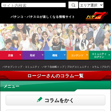
パチンコ・パチスロが楽しくなる情報サイト
コミュニティ
店舗
取材
機種
コンテンツ
ログイン
パチセブントップ
コミュニティ
パチ７自由帳トップ｜ブログコミュニティ
コラム（ブログ
ロージーさんのコラム一覧
メニュー
コラムをかく