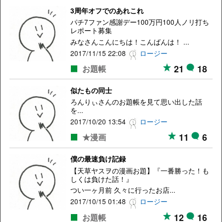
3周年オフでのあれこれ
パチ7ファン感謝デー100万円100人ノリ打ち
レポート募集
みなさんこんにちは！こんばんは！ ...
2017/11/15 22:08
ロージー
21
18
お題帳
似たもの同士
ろんりぃさんのお題帳を見て思い出した話
を...
2017/10/20 13:54
ロージー
11
6
★漫画
僕の最速負け記録
【天草ヤスヲの漫画お題】『一番勝った！も
しくは負けた話！』
つい一ヶ月前 久々に行ったお店...
2017/10/15 01:48
ロージー
12
16
お題帳