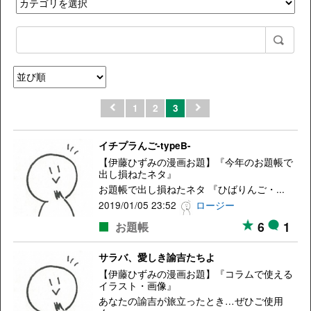
1
2
3
イチプラんご-typeB-
【伊藤ひずみの漫画お題】『今年のお題帳で
出し損ねたネタ』
お題帳で出し損ねたネタ 『ひばりんご・...
2019/01/05 23:52
ロージー
6
1
お題帳
サラバ、愛しき諭吉たちよ
【伊藤ひずみの漫画お題】『コラムで使える
イラスト・画像』
あなたの諭吉が旅立ったとき…ぜひご使用