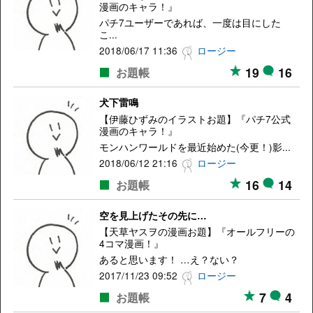
漫画のキャラ！』
パチ7ユーザーであれば、一度は目にした
こ...
2018/06/17 11:36
ロージー
19
16
お題帳
犬下雷鳴
【伊藤ひずみのイラストお題】『パチ7公式
漫画のキャラ！』
モンハンワールドを最近始めた(今更！)影...
2018/06/12 21:16
ロージー
16
14
お題帳
空を見上げたその先に…
【天草ヤスヲの漫画お題】『オールフリーの
4コマ漫画！』
あると思います！ …え？ない？
2017/11/23 09:52
ロージー
7
4
お題帳