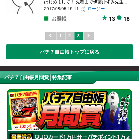
はじめまして！ 先程まで伊藤ひずみ先生...
2017/08/05 19:11
ロージー
13
18
お題帳
1
2
3
パチ７自由帳トップに戻る
パチ７自由帳月間賞│特集記事