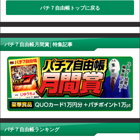
パチ７自由帳トップに戻る
パチ７自由帳月間賞│特集記事
パチ７自由帳ランキング