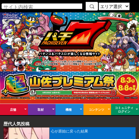
パチンコ・パチスロを楽しむための情報サイト パチ７！
新台情報から攻略情報、全国のチラシ情報まで、完全無料で配信中！
コミュニティ
店舗
取材
機種
コンテンツ
ログイン
歴代人気投稿
心が原始に戻った結果