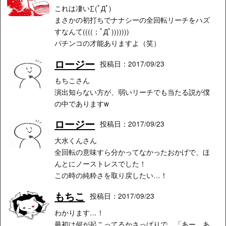
これは凄い∑(ﾟДﾟ)
まさかの初打ちでナナシーの全回転リーチをハズ
すなんて((((；ﾟДﾟ)))))))
パチンコの才能ありますよ（笑）
ロージー
投稿日：2017/09/23
もちこさん
演出知らない方が、弱いリーチでも当たる説が僕
の中でありますw
ロージー
投稿日：2017/09/23
大水くんさん
全回転の意味すら分かってなかったおかげで、ほ
んとにノーストレスでした！
この時の純粋さを取り戻したい…！
もちこ
投稿日：2017/09/23
わかります…！
最初は何が起こってるかさっぱりで、「あー、あ