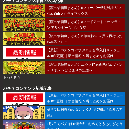
パチ７コンテンツ本日の人気記事
【演出信頼度まとめ】eフィーバー機動戦士ガン
ダムSEED クライマックス
【演出信頼度まとめ】eソードアート・オンライ
ン アリシゼーション 夜空
【演出信頼度まとめ】e 無職転生 ～異世界行った
ら本気だす～
【最新】パチンコ パチスロ新台導入日スケジュー
ル (8/8更新)｜新台情報 & 噂まとめをお届け
【演出信頼度まとめ】エヴァ17ｅ新世紀エヴァン
ゲリオン 〜はじまりの記憶〜
もっとみる
パチ７コンテンツ新着記事
【最新】パチンコ パチスロ新台導入日スケジュー
ル (8/8更新)｜新台情報 & 噂まとめをお届け
脱サラ回胴漫画家 ダンナくん 第378回「真夏の奇
跡」
8月7日でパチ7は12周年!! おめでとうありがとう