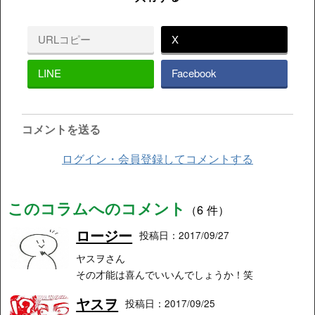
URLコピー
X
LINE
Facebook
コメントを送る
ログイン・会員登録してコメントする
このコラムへのコメント
（6 件）
ロージー
投稿日：2017/09/27
ヤスヲさん
その才能は喜んでいいんでしょうか！笑
ヤスヲ
投稿日：2017/09/25