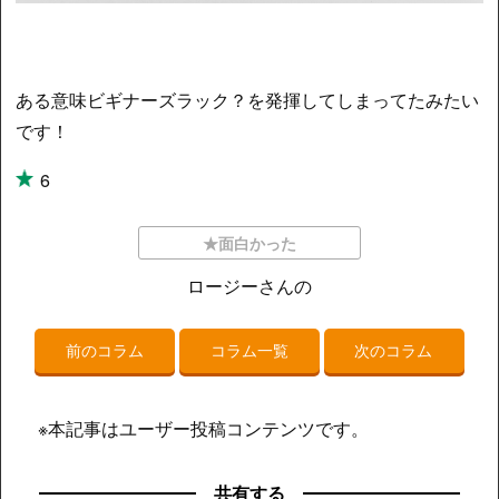
ある意味ビギナーズラック？を発揮してしまってたみたい
です！
6
★面白かった
ロージーさんの
前のコラム
コラム一覧
次のコラム
※本記事はユーザー投稿コンテンツです。
共有する