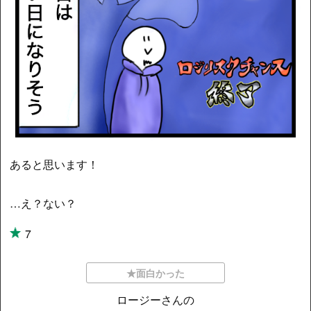
あると思います！
…え？ない？
7
★面白かった
ロージーさんの