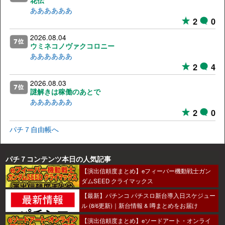
花伝
ああああああ
2
0
2026.08.04
ウミネコノヴァクコロニー
ああああああ
2
4
2026.08.03
謎解きは稼働のあとで
ああああああ
2
0
パチ７自由帳へ
パチ７コンテンツ本日の人気記事
【演出信頼度まとめ】eフィーバー機動戦士ガン
ダムSEED クライマックス
【最新】パチンコ パチスロ新台導入日スケジュー
ル (8/6更新)｜新台情報 & 噂まとめをお届け
【演出信頼度まとめ】eソードアート・オンライ