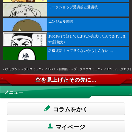
ワークショップ受講前と受講後
エンジェル降臨
あのあれで話してたあれが完成したんであれしま
す(語彙力)
名機復活！って良くないかもしんない…。
パチセブントップ
コミュニティ
パチ７自由帳トップ｜ブログコミュニティ
コラム（ブログ
空を見上げたその先に…
メニュー
コラムをかく
マイページ