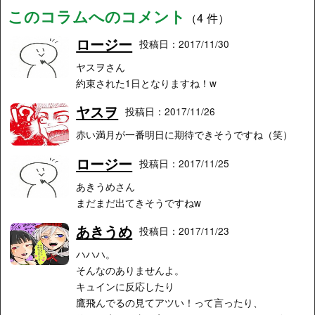
このコラムへのコメント
（4 件）
ロージー
投稿日：2017/11/30
ヤスヲさん
約束された1日となりますね！w
ヤスヲ
投稿日：2017/11/26
赤い満月が一番明日に期待できそうですね（笑）
ロージー
投稿日：2017/11/25
あきうめさん
まだまだ出てきそうですねw
あきうめ
投稿日：2017/11/23
ハハハ。
そんなのありませんよ。
キュインに反応したり
鷹飛んでるの見てアツい！って言ったり、