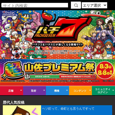
パチンコ・パチスロを楽しむための情報サイト パチ７！
新台情報から攻略情報、全国のチラシ情報まで、完全無料で配信中！
コミュニティ
店舗
取材
機種
コンテンツ
ログイン
歴代人気投稿
ヘソ釘って、命釘とも言うんですって