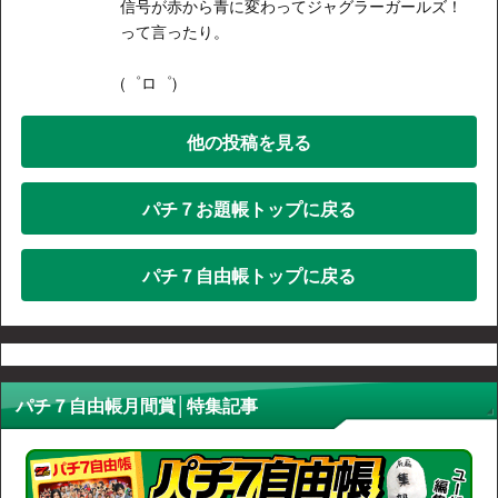
信号が赤から青に変わってジャグラーガールズ！
って言ったり。
(゜ロ゜)
他の投稿を見る
パチ７お題帳トップに戻る
パチ７自由帳トップに戻る
パチ７自由帳月間賞│特集記事